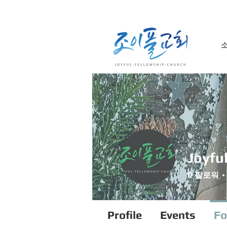
Joyfu
0
팔로워
Profile
Events
Fo