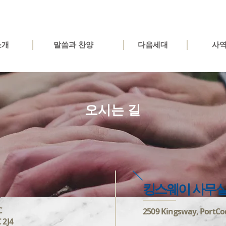
소개
말씀과 찬양
다음세대
사
오시는 길
킹스웨이 사무
C
2509 Kingsway, PortCo
 2J4