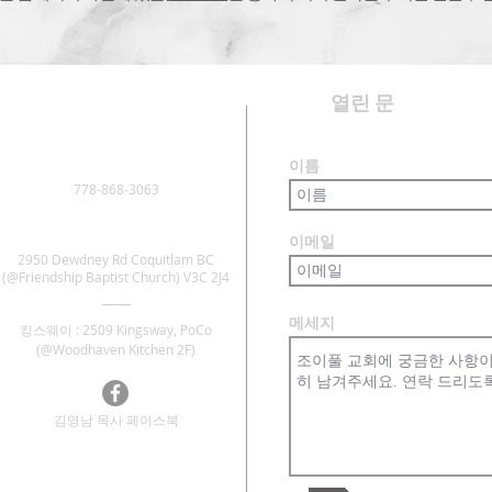
​열린 문
이름
778-868-3063
이메일
2950 Dewdney Rd Coquitlam BC
(@Friendship Baptist Church) V3C 2J4
메세지
킹스웨이 : 2509 Kingsway, PoCo
(@Woodhaven Kitchen 2F)
김영남 목사 페이스북