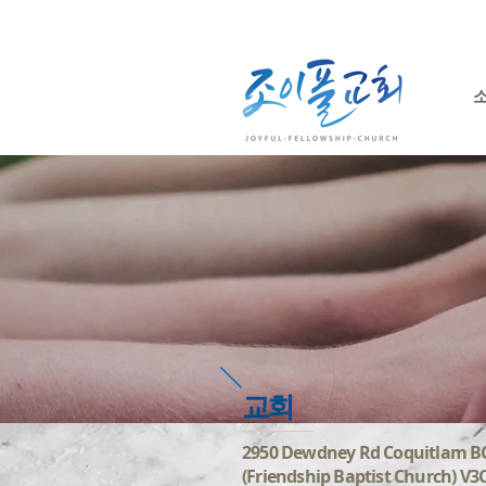
​교회
2950 Dewdney Rd Coquitlam B
(Friendship Baptist Church) V3C