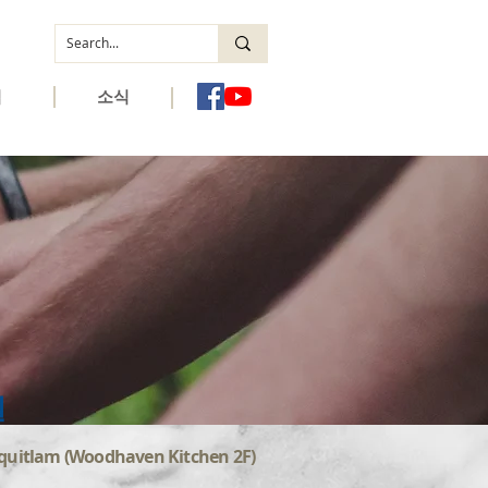
역
소식
실
quitlam (Woodhaven Kitchen 2F)