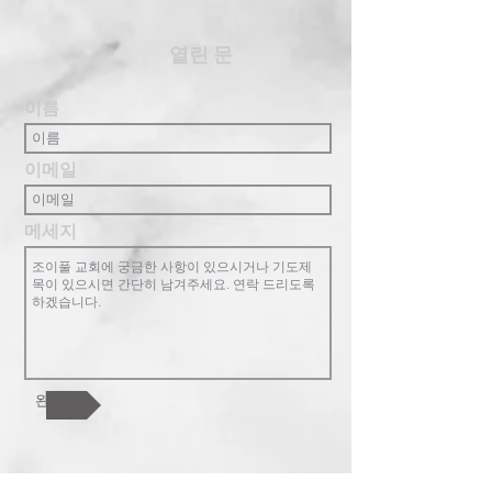
​열린 문
이름
이메일
메세지
완료!