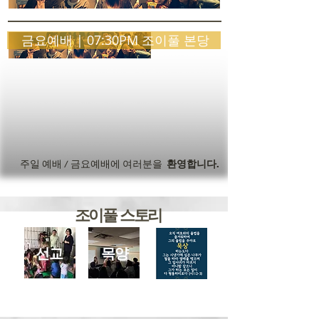
금요예배 | 07:30PM 조이풀 본당
주일 예배 / 금요예배에 여러분을
환영합니다.
조이풀 스토리
선교
목양
하가다