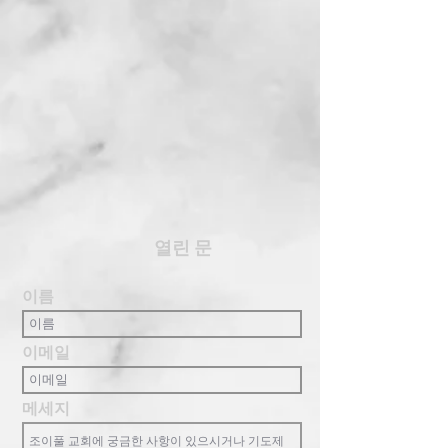
​열린 문
이름
이메일
메세지