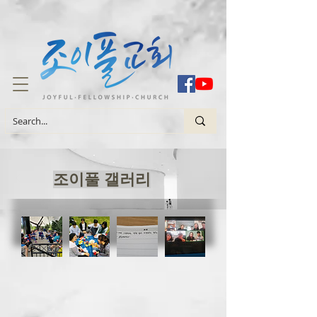
조이풀 갤러리