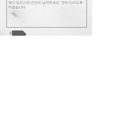
완료!
조이풀교회는 복음중심의 교회로 한 영
혼, 교회 공동체, 하나님 나라를 핵심가치
로 합니다. 참된 행복과 기쁨이 있는 가족
공동체를 지향합니다. 교회를 넘어 한인
사회와 민족과 열방을 섬기길 원합니다.
778-868-3063