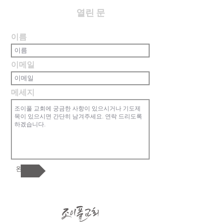
​열린 문
이름
이메일
메세지
완료!