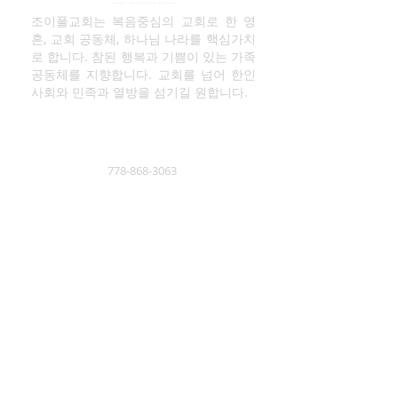
조이풀교회는 복음중심의 교회로 한 영
혼, 교회 공동체, 하나님 나라를 핵심가치
로 합니다. 참된 행복과 기쁨이 있는 가족
공동체를 지향합니다. 교회를 넘어 한인
사회와 민족과 열방을 섬기길 원합니다.
778-868-3063
2950 Dewdney Rd Coquitlam BC
(@Friendship Baptist Church) V3C
2J4
킹스웨이 : 2509 Kingsway, PoCo
(@Woodhaven Kitchen 2F)
김영남 목사 페이스북