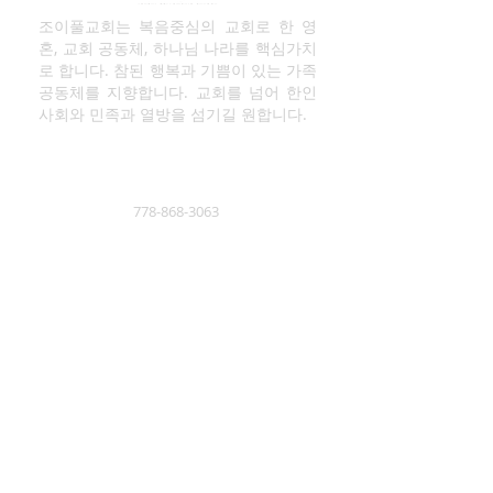
조이풀교회는 복음중심의 교회로 한 영
혼, 교회 공동체, 하나님 나라를 핵심가치
로 합니다. 참된 행복과 기쁨이 있는 가족
공동체를 지향합니다. 교회를 넘어 한인
사회와 민족과 열방을 섬기길 원합니다.
778-868-3063
2950 Dewdney Rd Coquitlam BC
(@Friendship Baptist Church) V3C
2J4
킹스웨이 : 2509 Kingsway, PoCo
(@Woodhaven Kitchen 2F)
김영남 목사 페이스북