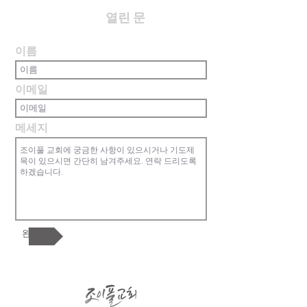
​열린 문
이름
이메일
메세지
완료!