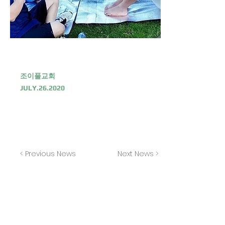
조이풀교회
JULY.26.2020
< Previous News
Next News >