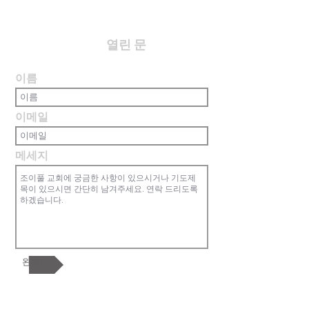
​열린 문
이름
이메일
메세지
완료!