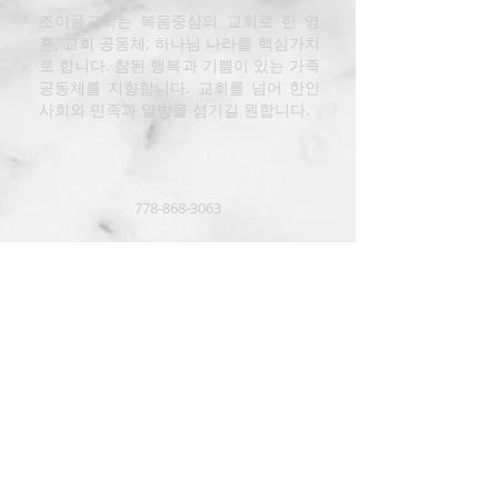
조이풀교회는 복음중심의 교회로 한 영
혼, 교회 공동체, 하나님 나라를 핵심가치
로 합니다. 참된 행복과 기쁨이 있는 가족
공동체를 지향합니다. 교회를 넘어 한인
사회와 민족과 열방을 섬기길 원합니다.
778-868-3063
2950 Dewdney Rd Coquitlam BC
(@Friendship Baptist Church) V3C
2J4
킹스웨이 : 2509 Kingsway, PoCo
(@Woodhaven Kitchen 2F)
김영남 목사 페이스북