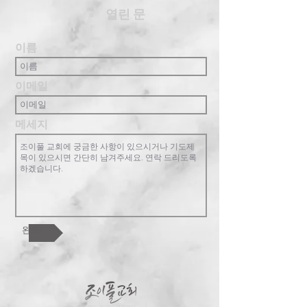
​열린 문
이름
이메일
메세지
완료!