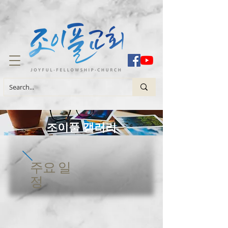
조이풀 갤러리
주요 일
정