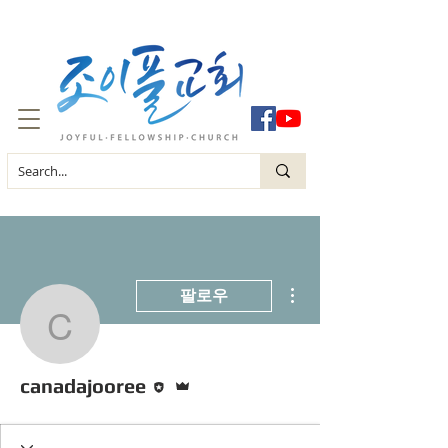
더보기
팔로우
canadajooree
편집자
운영자
canadajooree