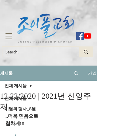
가입
게시물
전체 게시물
12.23/2020 | 2021년 신앙주
전체 게시물
제
이달의 행사_8월
..더욱 믿음으로 
힘차게!!!