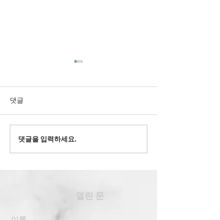
댓글
2022' 유스 겨
댓글을 입력하세요.
2024' 과테말라 여름 단기
선교
​열린 문
이름