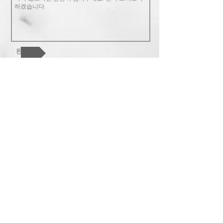
완료!
조이풀교회는 복음중심의 교회로 한 영
혼, 교회 공동체, 하나님 나라를 핵심가치
로 합니다. 참된 행복과 기쁨이 있는 가족
공동체를 지향합니다. 교회를 넘어 한인
사회와 민족과 열방을 섬기길 원합니다.
778-868-3063