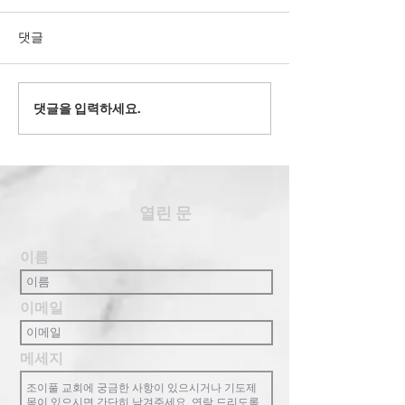
댓글
2022' 유스 겨
댓글을 입력하세요.
2024' 과테말라 여름 단기
선교
​열린 문
이름
이메일
메세지