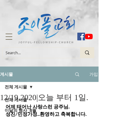
가입
게시물
전체 게시물
12/19.2020|오늘 부터 1일.
전체 게시물
어제 태어난 사랑스런 공주님. 
이달의 행사_8월
성진/민정가정..환영하고 축복합니다.