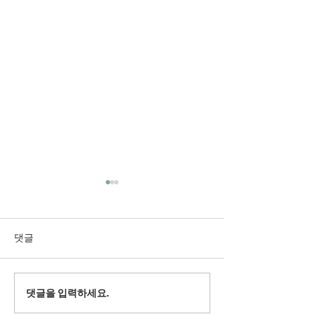
댓글
2022' 유스 겨
댓글을 입력하세요.
2024' 과테말라 여름 단기
선교