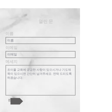
​열린 문
이름
이메일
메세지
완료!