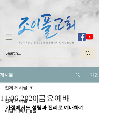
가입
게시물
전체 게시물
11/06.2020|금요예배
전체 게시물
가정에서도 성령과 진리로 예배하기
이달의 행사_8월