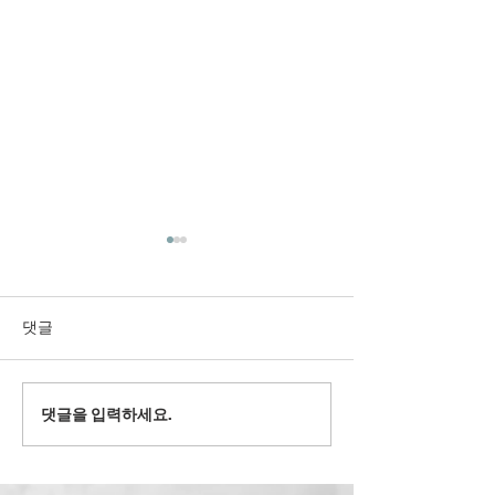
댓글
2022' 유스 겨
댓글을 입력하세요.
2024' 과테말라 여름 단기
선교