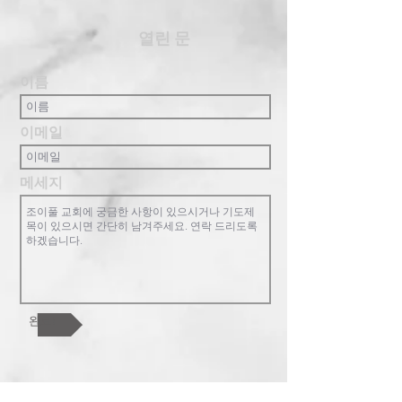
​열린 문
이름
이메일
메세지
완료!