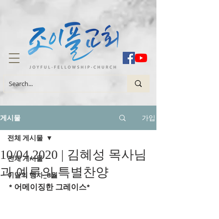
가입
게시물
전체 게시물
10/04.2020 | 김혜성 목사님
전체 게시물
과 예루의 특별찬양
이달의 행사_8월
* 어메이징한 그레이스*