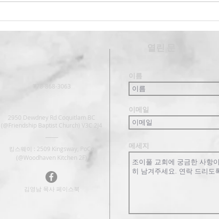
2024' 과테말라 여름 단기선교
​열린 문
이름
778-868-3063
이메일
2950 Dewdney Rd Coquitlam BC
(@Friendship Baptist Church) V3C 2J4
메세지
킹스웨이 : 2509 Kingsway, PoCo
(@Woodhaven Kitchen 2F)
김영남 목사 페이스북