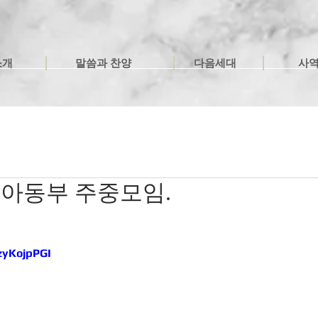
소개
말씀과 찬양
다음세대
사
20 | 아동부 주중모임.
zyKojpPGI