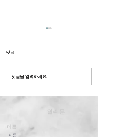
댓글
2022' 유스 겨
댓글을 입력하세요.
2024' 과테말라 여름 단기
선교
​열린 문
이름