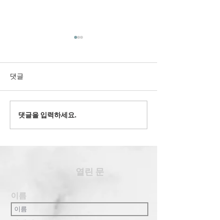
댓글
2022' 유스 겨
댓글을 입력하세요.
2024' 과테말라 여름 단기
선교
​열린 문
이름