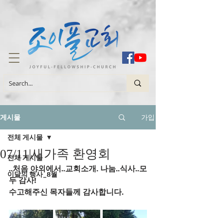
가입
게시물
전체 게시물
07/11|새가족 환영회
전체 게시물
..처음 야외에서..교회소개. 나눔..식사..모
이달의 행사_8월
두 감사! 
수고해주신 목자들께 감사합니다.