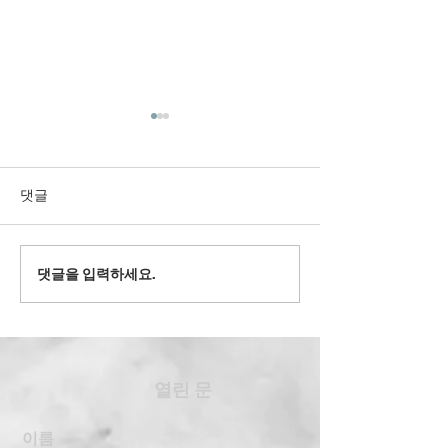
댓글
2022' 유스 겨
댓글을 입력하세요.
2024' 과테말라 여름 단기
선교
​열린 문
이름