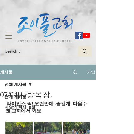
가입
게시물
전체 게시물
07/04|사랑목장.
전체 게시물
 라이언스 팍! 오랜만에..즐겁게..다음주
이달의 행사_8월
엔 교회에서 뵈요