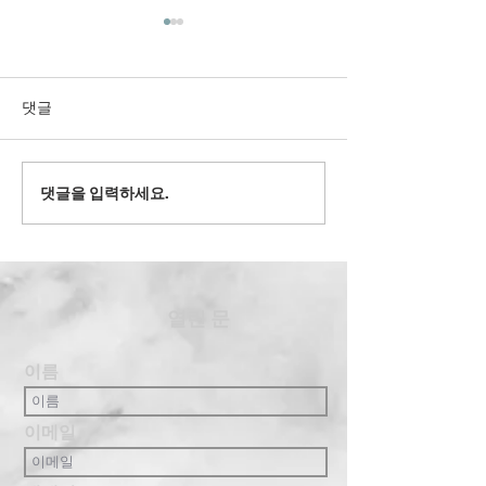
댓글
2022' 유스 겨
댓글을 입력하세요.
2024' 과테말라 여름 단기
선교
​열린 문
이름
이메일