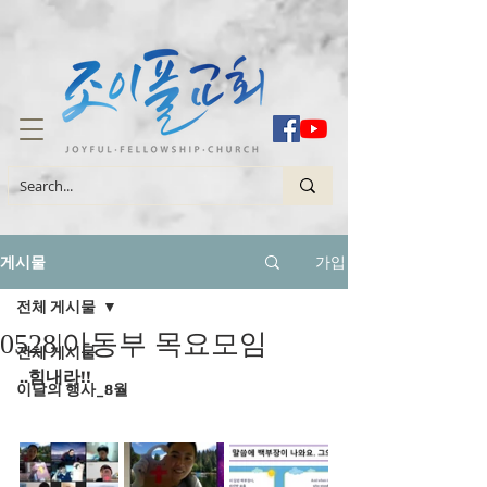
가입
게시물
전체 게시물
0528|아동부 목요모임
전체 게시물
..힘내라!!
이달의 행사_8월