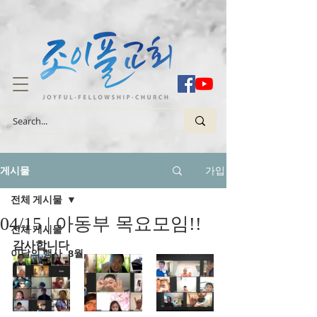
가입
게시물
전체 게시물
04/15 | 아동부 목요모임!!
전체 게시물
감사합니다
이달의 행사_8월