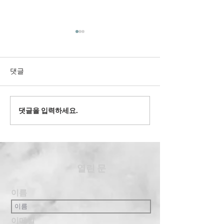
댓글
2022' 유스 겨
댓글을 입력하세요.
2024' 과테말라 여름 단기
선교
​열린 문
이름
이메일