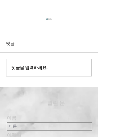
댓글
2022' 유스 겨
댓글을 입력하세요.
2024' 과테말라 여름 단기
선교
​열린 문
이름
이메일