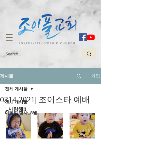
가입
게시물
전체 게시물
0314,2021| 조이스타 예배
전체 게시물
..사랑해!!
이달의 행사_8월