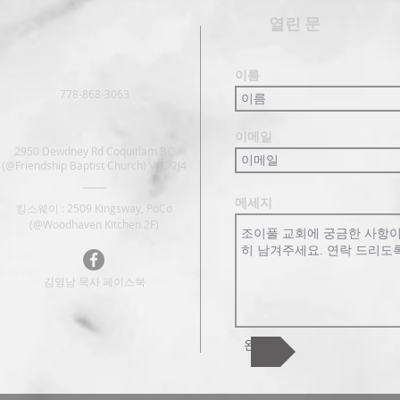
​열린 문
이름
778-868-3063
이메일
2950 Dewdney Rd Coquitlam BC
(@Friendship Baptist Church) V3C 2J4
메세지
킹스웨이 : 2509 Kingsway, PoCo
(@Woodhaven Kitchen 2F)
김영남 목사 페이스북
완료!