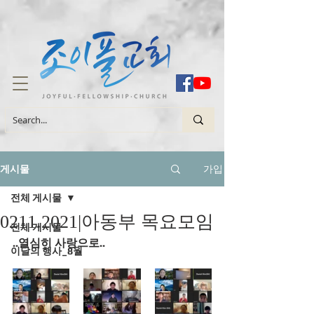
가입
게시물
전체 게시물
0211.2021|아동부 목요모임
전체 게시물
..열심히 사랑으로..
이달의 행사_8월