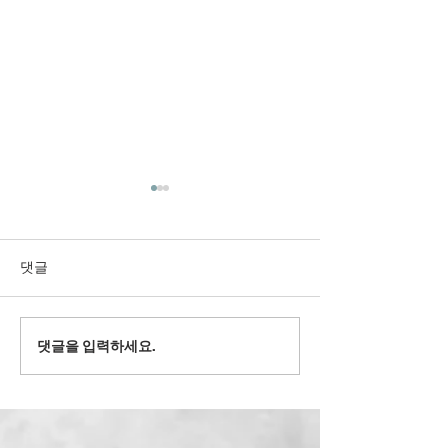
댓글
2022' 유스 겨
댓글을 입력하세요.
2024' 과테말라 여름 단기
선교