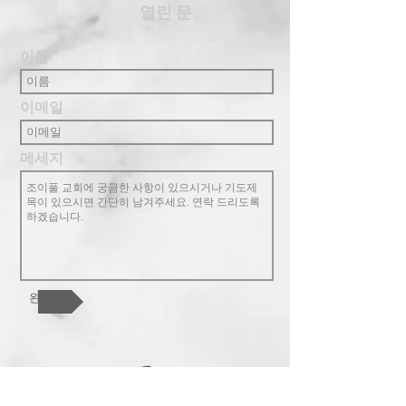
​열린 문
이름
이메일
메세지
완료!