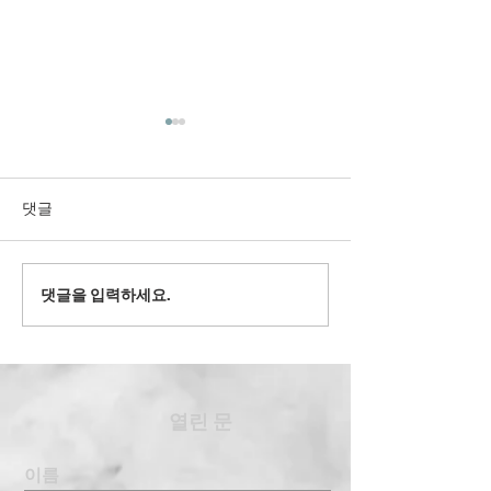
댓글
2022' 유스 겨
댓글을 입력하세요.
2024' 과테말라 여름 단기
선교
​열린 문
이름