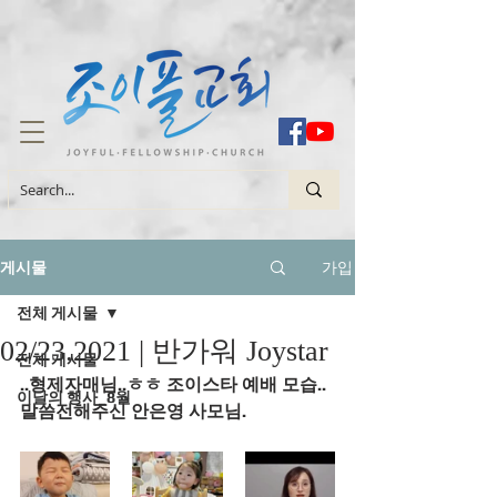
가입
게시물
전체 게시물
02/23.2021 | 반가워 Joystar
전체 게시물
..형제자매님..ㅎㅎ 조이스타 예배 모습..
이달의 행사_8월
말씀전해주신 안은영 사모님.