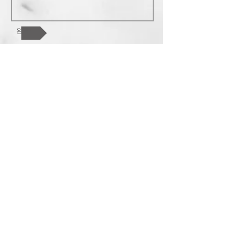
완료!
조이풀교회는 복음중심의 교회로 한 영
혼, 교회 공동체, 하나님 나라를 핵심가치
로 합니다. 참된 행복과 기쁨이 있는 가족
공동체를 지향합니다. 교회를 넘어 한인
사회와 민족과 열방을 섬기길 원합니다.
778-868-3063
2950 Dewdney Rd Coquitlam BC