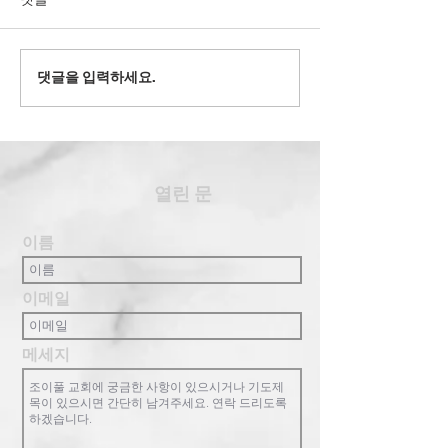
2022' 유스 겨
댓글을 입력하세요.
2024' 과테말라 여름 단기
선교
​열린 문
이름
이메일
메세지