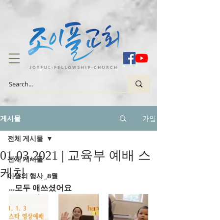
가입
게시물
전체 게시물
01.03.2021 | 교육부 예배 스
전체 게시물
케치
이달의 행사_8월
...모두 애쓰셨어요