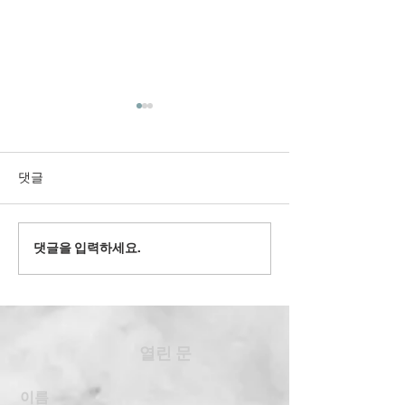
댓글
2022' 유스 겨
댓글을 입력하세요.
2024' 과테말라 여름 단기
선교
​열린 문
이름