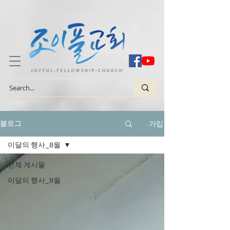
가입
블로그
이달의 행사_8월
전체 게시물
이달의 행사_8월